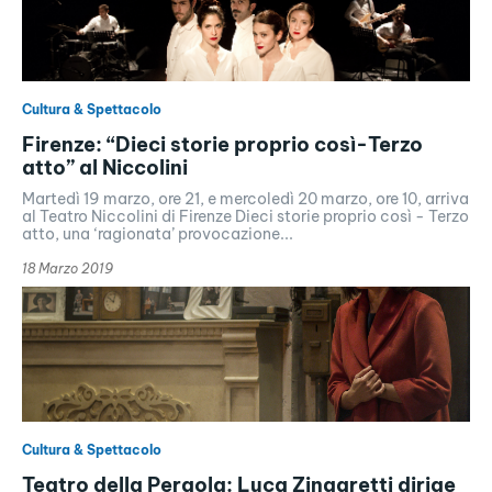
Cultura & Spettacolo
Firenze: “Dieci storie proprio così-Terzo
atto” al Niccolini
Martedì 19 marzo, ore 21, e mercoledì 20 marzo, ore 10, arriva
al Teatro Niccolini di Firenze Dieci storie proprio così - Terzo
atto, una ‘ragionata’ provocazione...
18 Marzo 2019
Cultura & Spettacolo
Teatro della Pergola: Luca Zingaretti dirige