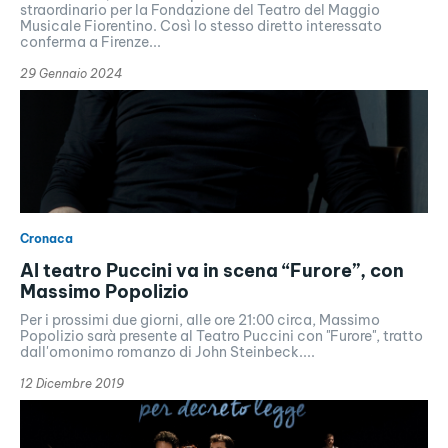
straordinario per la Fondazione del Teatro del Maggio
Musicale Fiorentino. Così lo stesso diretto interessato
conferma a Firenze...
29 Gennaio 2024
Cronaca
Al teatro Puccini va in scena “Furore”, con
Massimo Popolizio
Per i prossimi due giorni, alle ore 21:00 circa, Massimo
Popolizio sarà presente al Teatro Puccini con "Furore", tratto
dall'omonimo romanzo di John Steinbeck....
12 Dicembre 2019