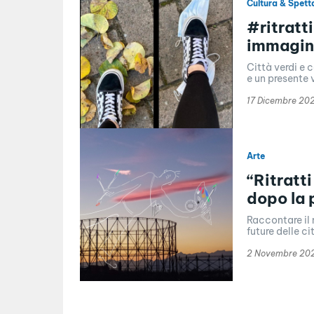
Cultura & Spett
#ritratti
immagina
Città verdi e 
e un presente 
17 Dicembre 20
Arte
“Ritratti
dopo la
Raccontare il
future delle ci
2 Novembre 20