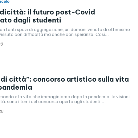
acolo
dicittà: il futuro post-Covid
to dagli studenti
con tanti spazi di aggregazione, un domani venato di ottimismo
vissuto con difficoltà ma anche con speranza. Così...
20
 di città”: concorso artistico sulla vita
 pandemia
 mondo e la vita che immaginiamo dopo la pandemia, le visioni
ttà: sono i temi del concorso aperto agli studenti...
20