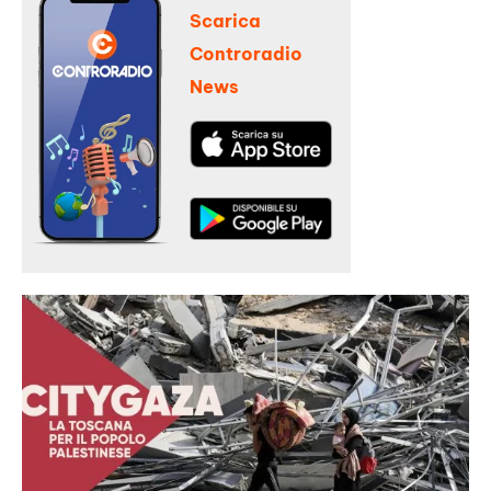
Scarica
Controradio
News