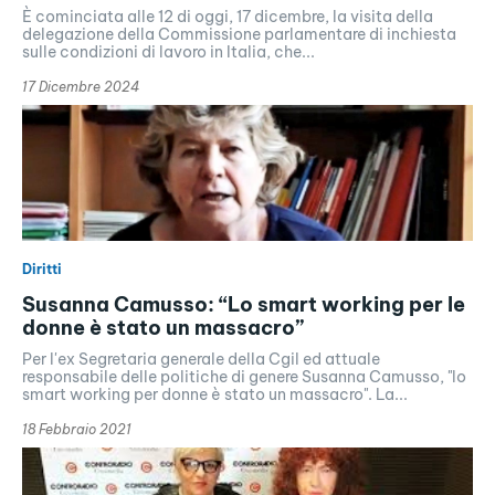
È cominciata alle 12 di oggi, 17 dicembre, la visita della
delegazione della Commissione parlamentare di inchiesta
sulle condizioni di lavoro in Italia, che...
17 Dicembre 2024
Diritti
Susanna Camusso: “Lo smart working per le
donne è stato un massacro”
Per l'ex Segretaria generale della Cgil ed attuale
responsabile delle politiche di genere Susanna Camusso, "lo
smart working per donne è stato un massacro". La...
18 Febbraio 2021