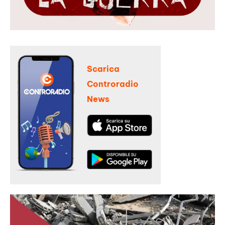
Scarica
Controradio
News