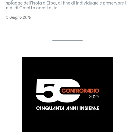
spiagge dell'Isola d'Elba, al fine di individuare e preservare i
nidi di Caretta caretta, le...
5 Giugno 2019