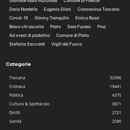
Giornale radio nazionale
Comune di Firenze
Dario Nardella
Eugenio Giani
Coronavirus Toscana
Covid-19
Gimmy Tranquillo
Enrico Rossi
Bravo chi ascolta
Prato
Sara Funaro
Pisa
Ad ovest di padalino
Comune di Prato
Stefania Saccardi
Vigili del Fuoco
Categorie
Toscana
32096
Cronaca
19441
Politica
4375
Cultura & Spettacolo
3871
Diritti
2721
Sanità
2580