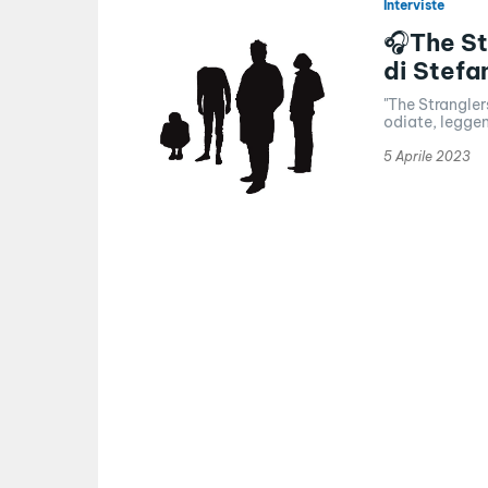
Interviste
🎧The Str
di Stefa
"The Strangler
odiate, leggen
5 Aprile 2023