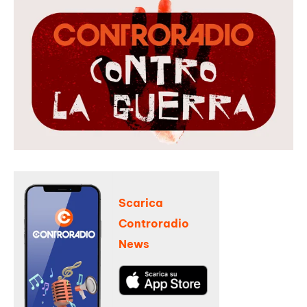
Scarica
Controradio
News