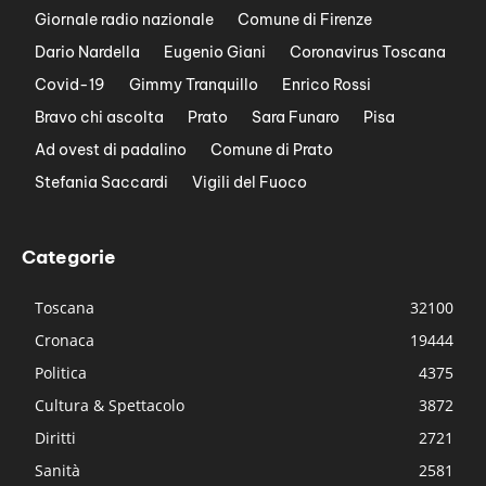
Giornale radio nazionale
Comune di Firenze
Dario Nardella
Eugenio Giani
Coronavirus Toscana
Covid-19
Gimmy Tranquillo
Enrico Rossi
Bravo chi ascolta
Prato
Sara Funaro
Pisa
Ad ovest di padalino
Comune di Prato
Stefania Saccardi
Vigili del Fuoco
Categorie
Toscana
32100
Cronaca
19444
Politica
4375
Cultura & Spettacolo
3872
Diritti
2721
Sanità
2581