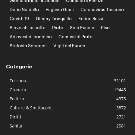
Giornale radio nazionale
Comune di Firenze
Dario Nardella
Eugenio Giani
Coronavirus Toscana
Covid-19
Gimmy Tranquillo
Enrico Rossi
Bravo chi ascolta
Prato
Sara Funaro
Pisa
Ad ovest di padalino
Comune di Prato
Stefania Saccardi
Vigili del Fuoco
Categorie
Toscana
32101
Cronaca
19445
Politica
4375
Cultura & Spettacolo
3872
Diritti
2721
Sanità
2581