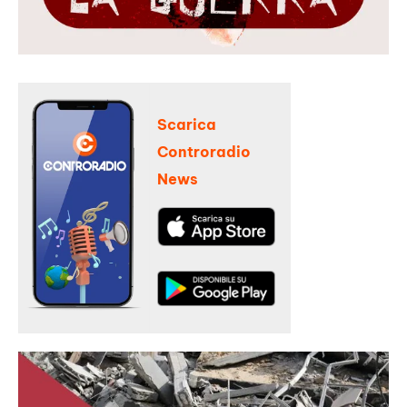
Scarica
Controradio
News