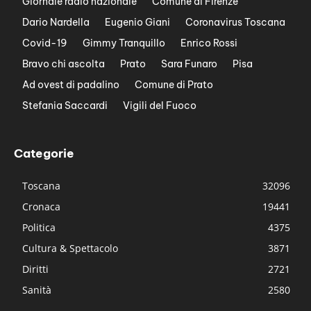
Giornale radio nazionale
Comune di Firenze
Dario Nardella
Eugenio Giani
Coronavirus Toscana
Covid-19
Gimmy Tranquillo
Enrico Rossi
Bravo chi ascolta
Prato
Sara Funaro
Pisa
Ad ovest di padalino
Comune di Prato
Stefania Saccardi
Vigili del Fuoco
Categorie
Toscana
32096
Cronaca
19441
Politica
4375
Cultura & Spettacolo
3871
Diritti
2721
Sanità
2580