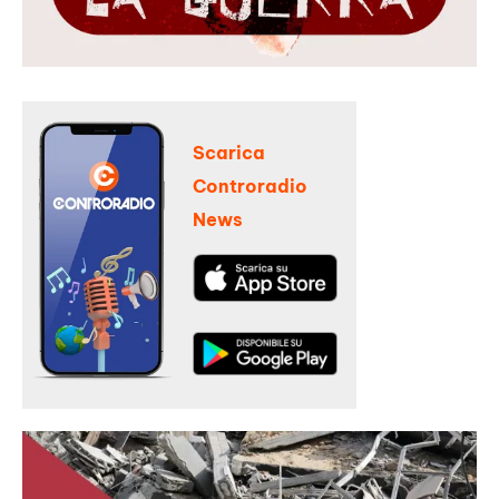
Scarica
Controradio
News