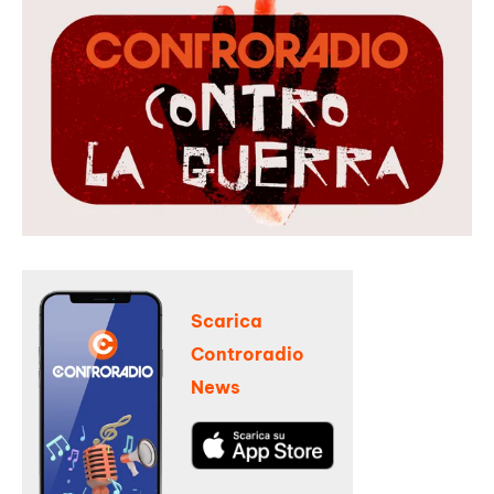
Scarica
Controradio
News