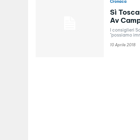
Cronaca
Sì Tosca
Av Camp
I consiglieri S
"possiamo imma
10 Aprile 2018