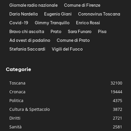
Giornale radio nazionale
Comune di Firenze
Dario Nardella
Eugenio Giani
Coronavirus Toscana
Covid-19
Gimmy Tranquillo
Enrico Rossi
Bravo chi ascolta
Prato
Sara Funaro
Pisa
Ad ovest di padalino
Comune di Prato
Stefania Saccardi
Vigili del Fuoco
Categorie
Toscana
32100
Cronaca
19444
Politica
4375
Cultura & Spettacolo
3872
Diritti
2721
Sanità
2581