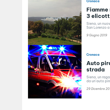
Cronaca
Fiamme n
3 elicott
Siena, un nuov
San Lorenzo a 
9 Giugno 2019
Cronaca
Auto pir
strada
Siena, un raga
da un'auto pir
29 Dicembre 20