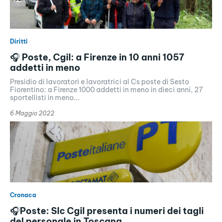
Diritti
🎧 Poste, Cgil: a Firenze in 10 anni 1057
addetti in meno
Presidio di lavoratori e lavoratrici al Cs poste di Sesto
Fiorentino: a Firenze 1000 addetti in meno in dieci anni, 27
sportellisti in meno...
6 Maggio 2022
Cronaca
🎧Poste: Slc Cgil presenta i numeri dei tagli
del personale in Toscana