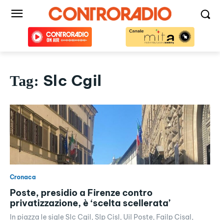
Slc Cgil
Tag:
Cronaca
Poste, presidio a Firenze contro
privatizzazione, è ‘scelta scellerata’
In piazza le sigle Slc Cgil, Slp Cisl, Uil Poste, Failp Cisal,