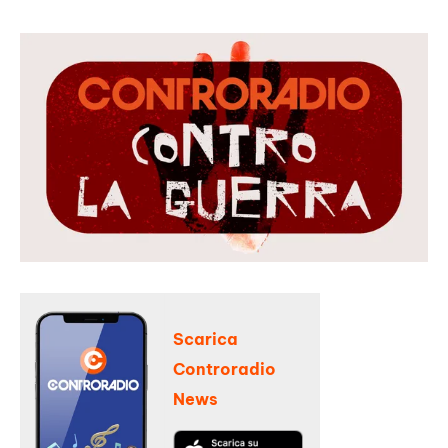
Scarica
Controradio
News