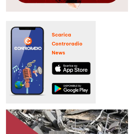
Scarica
Controradio
News