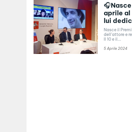
🎧Nasce i
aprile a
lui dedi
Nasce il Premi
dell’attore e 
Il 10 e il...
5 Aprile 2024