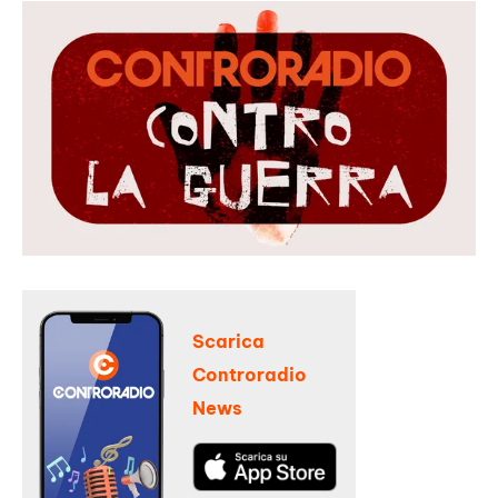
Scarica
Controradio
News