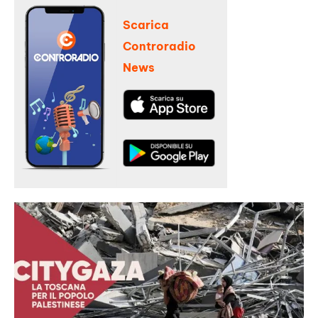
Scarica
Controradio
News