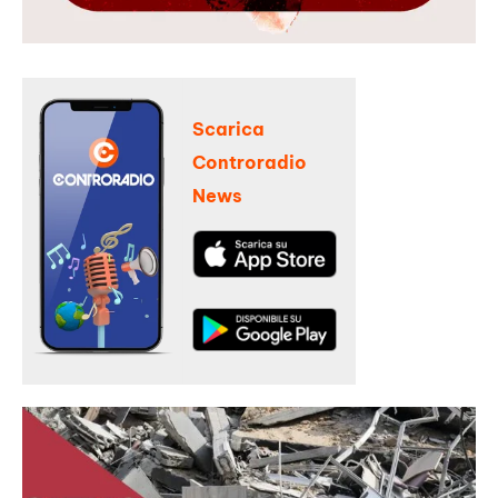
Scarica
Controradio
News