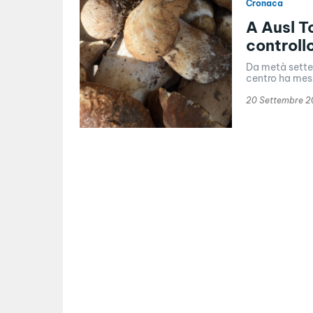
Cronaca
A Ausl T
controll
Da metà sette
centro ha mess
20 Settembre 