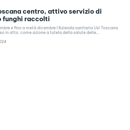
oscana centro, attivo servizio di
o funghi raccolti
mbre e fino a metà dicembre l'Azienda sanitaria Usl Toscana
o in atto, come azione a tutela della salute delle...
2024