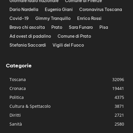
Giornale radio nazionale
Comune di Firenze
Dario Nardella
Eugenio Giani
Coronavirus Toscana
Covid-19
Gimmy Tranquillo
Enrico Rossi
Bravo chi ascolta
Prato
Sara Funaro
Pisa
Ad ovest di padalino
Comune di Prato
Stefania Saccardi
Vigili del Fuoco
Categorie
Toscana
32096
Cronaca
19441
Politica
4375
Cultura & Spettacolo
3871
Diritti
2721
Sanità
2580