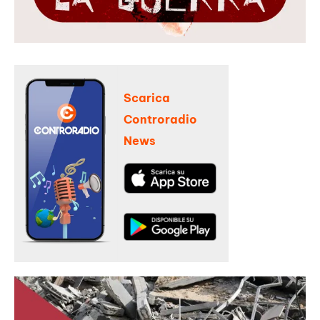
Scarica
Controradio
News