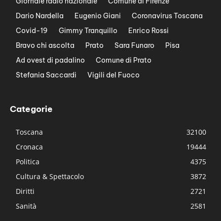
Giornale radio nazionale
Comune di Firenze
Dario Nardella
Eugenio Giani
Coronavirus Toscana
Covid-19
Gimmy Tranquillo
Enrico Rossi
Bravo chi ascolta
Prato
Sara Funaro
Pisa
Ad ovest di padalino
Comune di Prato
Stefania Saccardi
Vigili del Fuoco
Categorie
Toscana
32100
Cronaca
19444
Politica
4375
Cultura & Spettacolo
3872
Diritti
2721
Sanità
2581