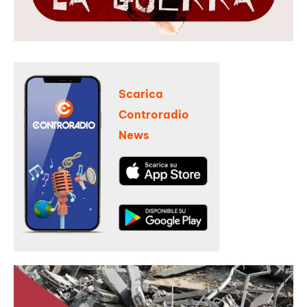
Scarica
Controradio
News