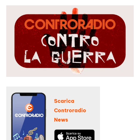
Scarica
Controradio
News