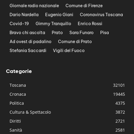
Giornale radio nazionale
Comune di Firenze
Dario Nardella
Eugenio Giani
Coronavirus Toscana
Covid-19
Gimmy Tranquillo
Enrico Rossi
Bravo chi ascolta
Prato
Sara Funaro
Pisa
Ad ovest di padalino
Comune di Prato
Stefania Saccardi
Vigili del Fuoco
Categorie
Toscana
32101
Cronaca
19445
Politica
4375
Cultura & Spettacolo
3872
Diritti
2721
Sanità
2581