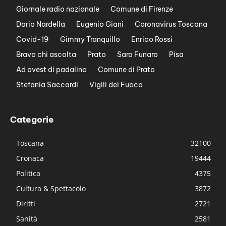
Giornale radio nazionale
Comune di Firenze
Dario Nardella
Eugenio Giani
Coronavirus Toscana
Covid-19
Gimmy Tranquillo
Enrico Rossi
Bravo chi ascolta
Prato
Sara Funaro
Pisa
Ad ovest di padalino
Comune di Prato
Stefania Saccardi
Vigili del Fuoco
Categorie
Toscana
32100
Cronaca
19444
Politica
4375
Cultura & Spettacolo
3872
Diritti
2721
Sanità
2581