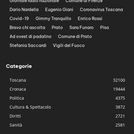
Giornale radio nazionale
Comune di Firenze
Dario Nardella
Eugenio Giani
Coronavirus Toscana
Covid-19
Gimmy Tranquillo
Enrico Rossi
Bravo chi ascolta
Prato
Sara Funaro
Pisa
Ad ovest di padalino
Comune di Prato
Stefania Saccardi
Vigili del Fuoco
Categorie
Toscana
32100
Cronaca
19444
Politica
4375
Cultura & Spettacolo
3872
Diritti
2721
Sanità
2581