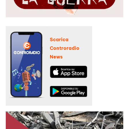
Scarica
Controradio
News