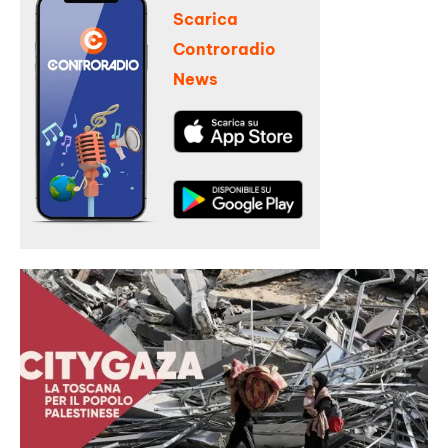
Scarica
Controradio
News