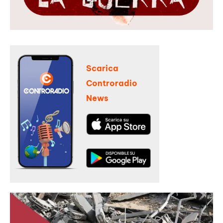
Scarica
Controradio
News