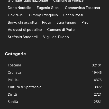
Giornale radio nazionale
Comune di Firenze
Dario Nardella
Eugenio Giani
Coronavirus Toscana
Covid-19
Gimmy Tranquillo
Enrico Rossi
Bravo chi ascolta
Prato
Sara Funaro
Pisa
Ad ovest di padalino
Comune di Prato
Stefania Saccardi
Vigili del Fuoco
Categorie
Toscana
32101
Cronaca
19445
Politica
4375
Cultura & Spettacolo
3872
Diritti
2721
Sanità
2581