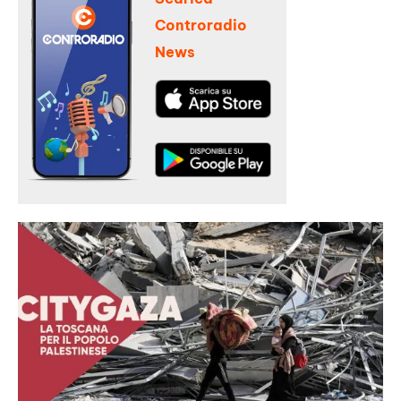
Controradio
News