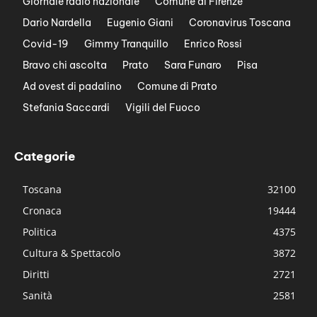
Giornale radio nazionale
Comune di Firenze
Dario Nardella
Eugenio Giani
Coronavirus Toscana
Covid-19
Gimmy Tranquillo
Enrico Rossi
Bravo chi ascolta
Prato
Sara Funaro
Pisa
Ad ovest di padalino
Comune di Prato
Stefania Saccardi
Vigili del Fuoco
Categorie
Toscana
32100
Cronaca
19444
Politica
4375
Cultura & Spettacolo
3872
Diritti
2721
Sanità
2581