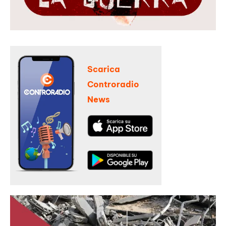
Scarica
Controradio
News