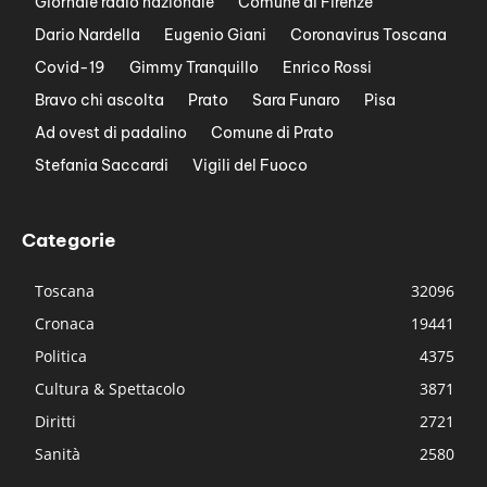
Giornale radio nazionale
Comune di Firenze
Dario Nardella
Eugenio Giani
Coronavirus Toscana
Covid-19
Gimmy Tranquillo
Enrico Rossi
Bravo chi ascolta
Prato
Sara Funaro
Pisa
Ad ovest di padalino
Comune di Prato
Stefania Saccardi
Vigili del Fuoco
Categorie
Toscana
32096
Cronaca
19441
Politica
4375
Cultura & Spettacolo
3871
Diritti
2721
Sanità
2580