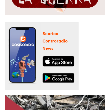
Scarica
Controradio
News