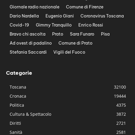
Giornale radio nazionale
Comune di Firenze
Dario Nardella
Eugenio Giani
Coronavirus Toscana
Covid-19
Gimmy Tranquillo
Enrico Rossi
Bravo chi ascolta
Prato
Sara Funaro
Pisa
Ad ovest di padalino
Comune di Prato
Stefania Saccardi
Vigili del Fuoco
Categorie
Toscana
32100
Cronaca
19444
Politica
4375
Cultura & Spettacolo
3872
Diritti
2721
Sanità
2581