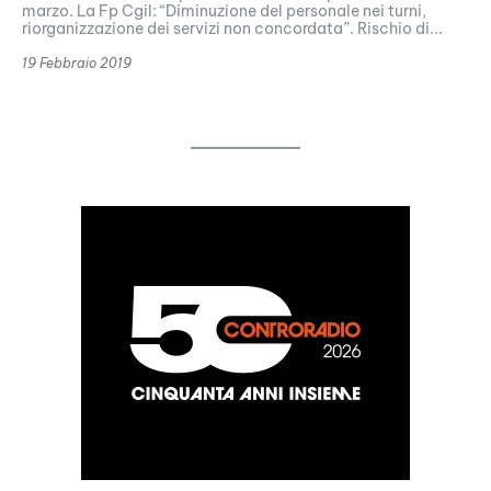
marzo. La Fp Cgil: “Diminuzione del personale nei turni,
riorganizzazione dei servizi non concordata”. Rischio di...
19 Febbraio 2019