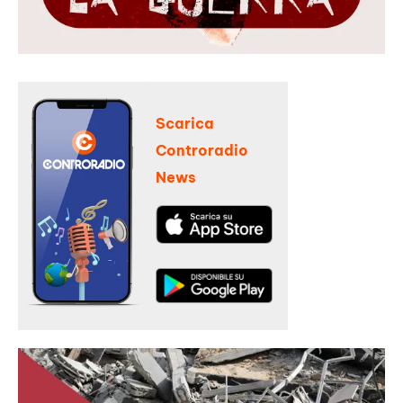
Scarica
Controradio
News