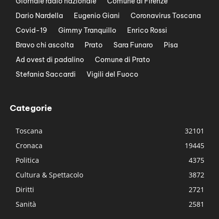
Giornale radio nazionale
Comune di Firenze
Dario Nardella
Eugenio Giani
Coronavirus Toscana
Covid-19
Gimmy Tranquillo
Enrico Rossi
Bravo chi ascolta
Prato
Sara Funaro
Pisa
Ad ovest di padalino
Comune di Prato
Stefania Saccardi
Vigili del Fuoco
Categorie
Toscana
32101
Cronaca
19445
Politica
4375
Cultura & Spettacolo
3872
Diritti
2721
Sanità
2581