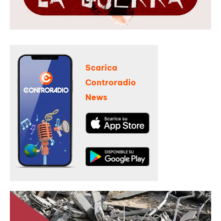
Scarica
Controradio
News