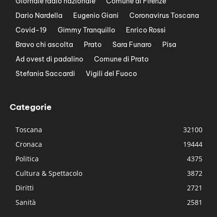
Giornale radio nazionale
Comune di Firenze
Dario Nardella
Eugenio Giani
Coronavirus Toscana
Covid-19
Gimmy Tranquillo
Enrico Rossi
Bravo chi ascolta
Prato
Sara Funaro
Pisa
Ad ovest di padalino
Comune di Prato
Stefania Saccardi
Vigili del Fuoco
Categorie
Toscana
32100
Cronaca
19444
Politica
4375
Cultura & Spettacolo
3872
Diritti
2721
Sanità
2581