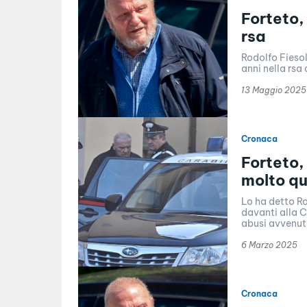
Forteto,
rsa
Rodolfo Fiesol
anni nella rsa
13 Maggio 2025
Cronaca
Forteto,
molto que
Lo ha detto Ro
davanti alla 
abusi avvenuti 
6 Marzo 2025
Cronaca