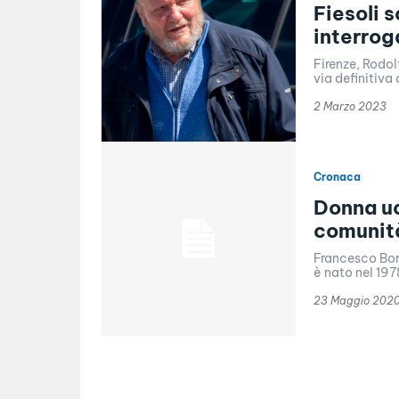
Fiesoli 
interrog
Firenze, Rodol
via definitiva 
2 Marzo 2023
Cronaca
Donna uc
comunità
Francesco Borg
è nato nel 1978
23 Maggio 202