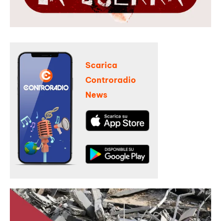
Scarica
Controradio
News