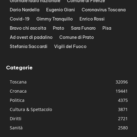
Giornale radio nazionale
Comune di Firenze
Dario Nardella
Eugenio Giani
Coronavirus Toscana
Covid-19
Gimmy Tranquillo
Enrico Rossi
Bravo chi ascolta
Prato
Sara Funaro
Pisa
Ad ovest di padalino
Comune di Prato
Stefania Saccardi
Vigili del Fuoco
Categorie
Toscana
32096
Cronaca
19441
Politica
4375
Cultura & Spettacolo
3871
Diritti
2721
Sanità
2580