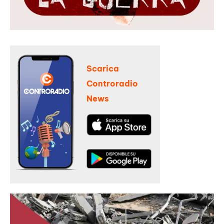
Scarica
Controradio
News