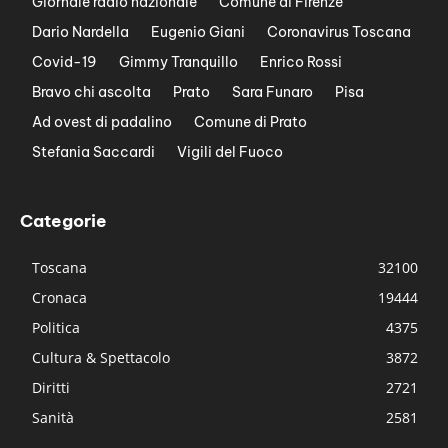
Giornale radio nazionale
Comune di Firenze
Dario Nardella
Eugenio Giani
Coronavirus Toscana
Covid-19
Gimmy Tranquillo
Enrico Rossi
Bravo chi ascolta
Prato
Sara Funaro
Pisa
Ad ovest di padalino
Comune di Prato
Stefania Saccardi
Vigili del Fuoco
Categorie
Toscana
32100
Cronaca
19444
Politica
4375
Cultura & Spettacolo
3872
Diritti
2721
Sanità
2581