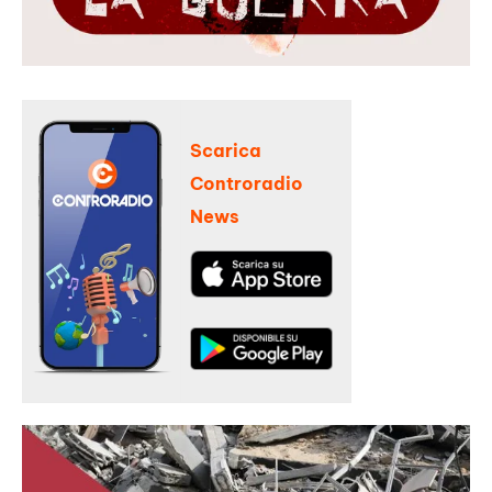
Scarica
Controradio
News