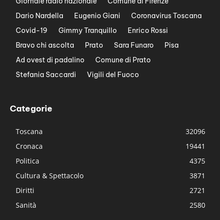
Giornale radio nazionale
Comune di Firenze
Dario Nardella
Eugenio Giani
Coronavirus Toscana
Covid-19
Gimmy Tranquillo
Enrico Rossi
Bravo chi ascolta
Prato
Sara Funaro
Pisa
Ad ovest di padalino
Comune di Prato
Stefania Saccardi
Vigili del Fuoco
Categorie
Toscana
32096
Cronaca
19441
Politica
4375
Cultura & Spettacolo
3871
Diritti
2721
Sanità
2580