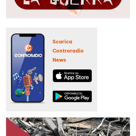
Scarica
Controradio
News