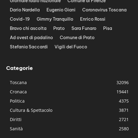
Giornale radio nazionale
Comune di Firenze
Dario Nardella
Eugenio Giani
Coronavirus Toscana
Covid-19
Gimmy Tranquillo
Enrico Rossi
Bravo chi ascolta
Prato
Sara Funaro
Pisa
Ad ovest di padalino
Comune di Prato
Stefania Saccardi
Vigili del Fuoco
Categorie
Toscana
32096
Cronaca
19441
Politica
4375
Cultura & Spettacolo
3871
Diritti
2721
Sanità
2580