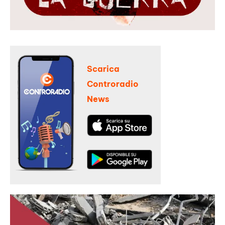
Scarica
Controradio
News