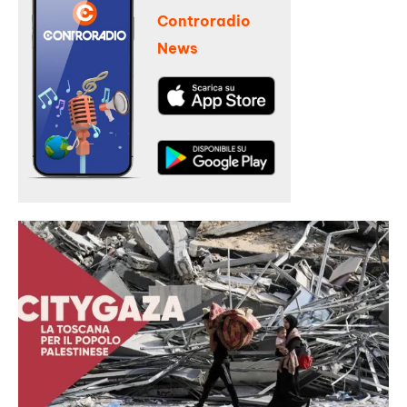
Controradio
News