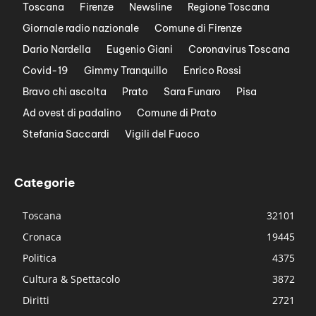
Toscana
Firenze
Newsline
Regione Toscana
Giornale radio nazionale
Comune di Firenze
Dario Nardella
Eugenio Giani
Coronavirus Toscana
Covid-19
Gimmy Tranquillo
Enrico Rossi
Bravo chi ascolta
Prato
Sara Funaro
Pisa
Ad ovest di padalino
Comune di Prato
Stefania Saccardi
Vigili del Fuoco
Categorie
Toscana
32101
Cronaca
19445
Politica
4375
Cultura & Spettacolo
3872
Diritti
2721