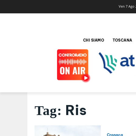
Ven 7 Ago 
CHI SIAMO
TOSCANA
Ris
Tag:
Cronaca