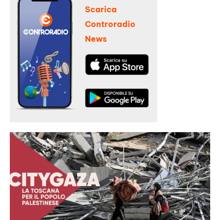
Scarica
Controradio
News