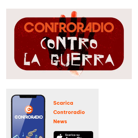
Scarica
Controradio
News