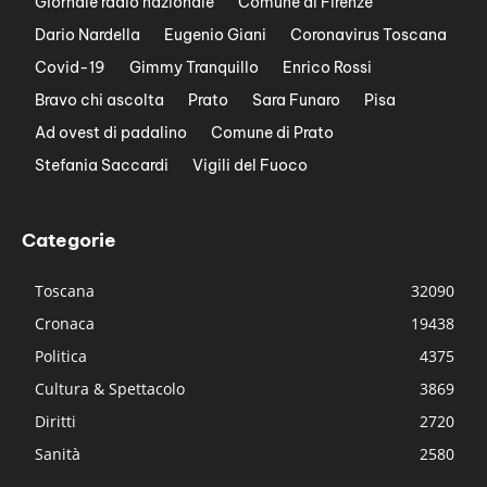
Giornale radio nazionale
Comune di Firenze
Dario Nardella
Eugenio Giani
Coronavirus Toscana
Covid-19
Gimmy Tranquillo
Enrico Rossi
Bravo chi ascolta
Prato
Sara Funaro
Pisa
Ad ovest di padalino
Comune di Prato
Stefania Saccardi
Vigili del Fuoco
Categorie
Toscana
32090
Cronaca
19438
Politica
4375
Cultura & Spettacolo
3869
Diritti
2720
Sanità
2580