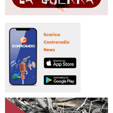
Scarica
Controradio
News