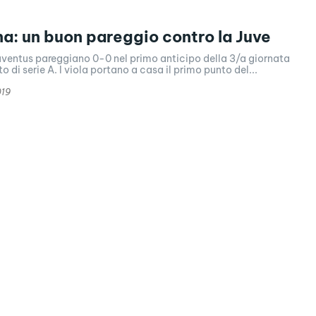
na: un buon pareggio contro la Juve
uventus pareggiano 0-0 nel primo anticipo della 3/a giornata
 di serie A. I viola portano a casa il primo punto del...
019