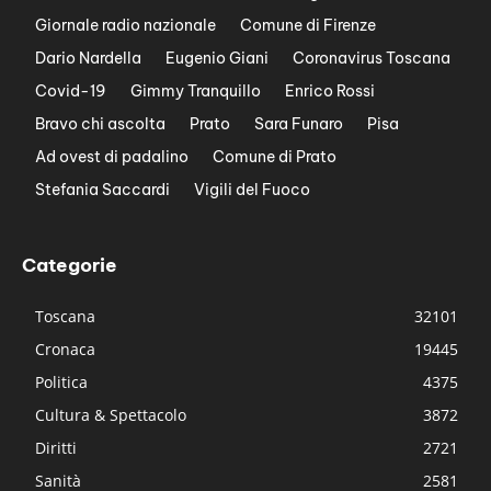
Giornale radio nazionale
Comune di Firenze
Dario Nardella
Eugenio Giani
Coronavirus Toscana
Covid-19
Gimmy Tranquillo
Enrico Rossi
Bravo chi ascolta
Prato
Sara Funaro
Pisa
Ad ovest di padalino
Comune di Prato
Stefania Saccardi
Vigili del Fuoco
Categorie
Toscana
32101
Cronaca
19445
Politica
4375
Cultura & Spettacolo
3872
Diritti
2721
Sanità
2581