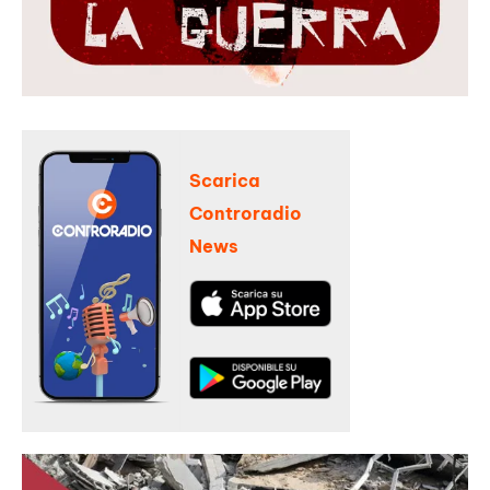
Scarica
Controradio
News