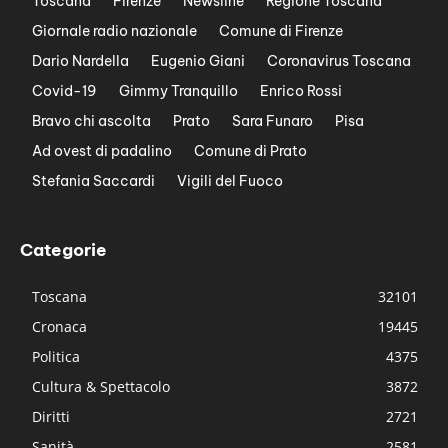
Toscana
Firenze
Newsline
Regione Toscana
Giornale radio nazionale
Comune di Firenze
Dario Nardella
Eugenio Giani
Coronavirus Toscana
Covid-19
Gimmy Tranquillo
Enrico Rossi
Bravo chi ascolta
Prato
Sara Funaro
Pisa
Ad ovest di padalino
Comune di Prato
Stefania Saccardi
Vigili del Fuoco
Categorie
Toscana
32101
Cronaca
19445
Politica
4375
Cultura & Spettacolo
3872
Diritti
2721
Sanità
2581